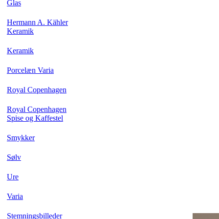
Glas
Hermann A. Kähler
Keramik
Keramik
Porcelæn Varia
Royal Copenhagen
Royal Copenhagen
Spise og Kaffestel
Smykker
Sølv
Ure
Varia
Stemningsbilleder