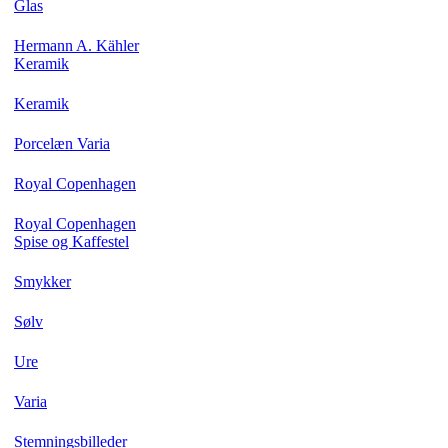
Glas
Hermann A. Kähler
Keramik
Keramik
Porcelæn Varia
Royal Copenhagen
Royal Copenhagen
Spise og Kaffestel
Smykker
Sølv
Ure
Varia
Stemningsbilleder