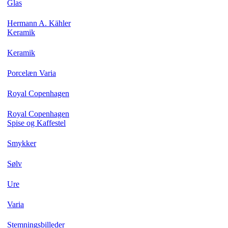
Glas
Hermann A. Kähler
Keramik
Keramik
Porcelæn Varia
Royal Copenhagen
Royal Copenhagen
Spise og Kaffestel
Smykker
Sølv
Ure
Varia
Stemningsbilleder