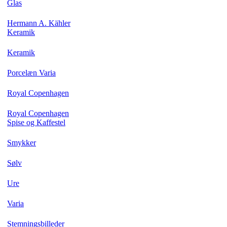
Glas
Hermann A. Kähler
Keramik
Keramik
Porcelæn Varia
Royal Copenhagen
Royal Copenhagen
Spise og Kaffestel
Smykker
Sølv
Ure
Varia
Stemningsbilleder